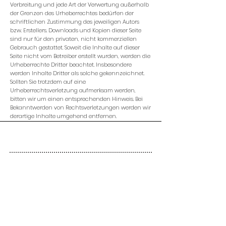
Verbreitung und jede Art der Verwertung außerhalb
der Grenzen des Urheberrechtes bedürfen der
schriftlichen Zustimmung des jeweiligen Autors
bzw. Erstellers. Downloads und Kopien dieser Seite
sind nur für den privaten, nicht kommerziellen
Gebrauch gestattet. Soweit die Inhalte auf dieser
Seite nicht vom Betreiber erstellt wurden, werden die
Urheberrechte Dritter beachtet. Insbesondere
werden Inhalte Dritter als solche gekennzeichnet.
Sollten Sie trotzdem auf eine
Urheberrechtsverletzung aufmerksam werden,
bitten wir um einen entsprechenden Hinweis. Bei
Bekanntwerden von Rechtsverletzungen werden wir
derartige Inhalte umgehend entfernen.
SEITENÜBERSICHT
Start
Werk
International
Services
Kontakt
Über uns
IMPRESSUM