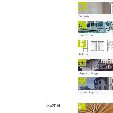
Bergerie
Haus Erkner
Kietzhaus
Shipyard Yangpu
Classic Elegance
教堂项目