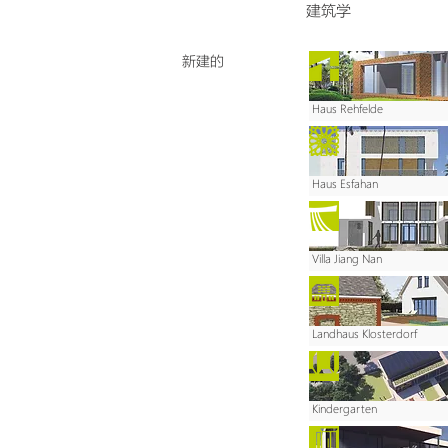
建筑学
新建的
Haus Rehfelde
Haus Esfahan
Villa Jiang Nan
Landhaus Klosterdorf
Kindergarten