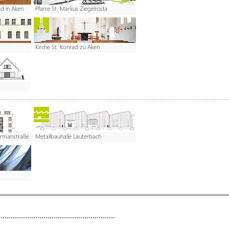
d in Aken
Pfarre St. Markus Ziegelroda
Kirche St. Konrad zu Aken
rmanstraße
Metallbauhalle Lauterbach
Freischaffender
Helmut Schum
rvices
Über uns