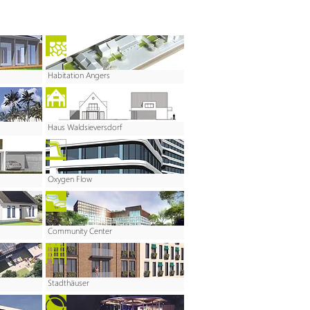
Habitation Angers
Haus Waldsieversdorf
Oxygen Flow
Community Center
Stadthäuser