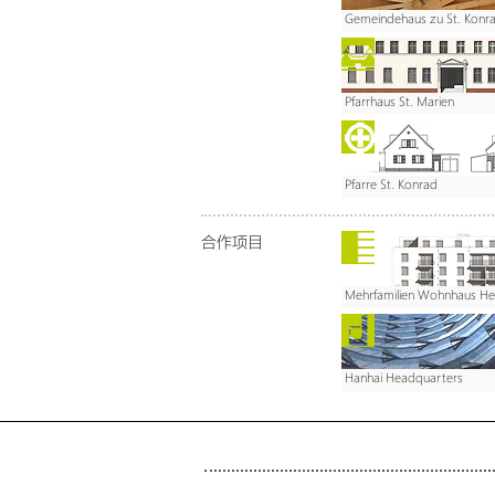
Gemeindehaus zu St. Konra
Pfarrhaus St. Marien
Pfarre St. Konrad
合作项目
Mehrfamilien Wohnhaus He
Hanhai Headquarters
SEITENÜBERSICHT
Start
Werk
Se