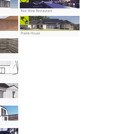
Rice Wine Restaurant
Prairie House