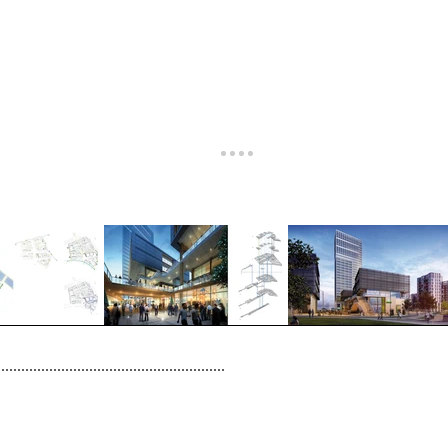
Freischaffender
Helmut Schum
rvices
Über uns
Friedrich-Ebe
D-15344 Str