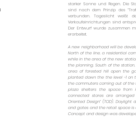
starker Sonne und Regen. Die S
g
sind nach dem Prinzip des “Traf
verbunden. Tageslicht weiß
Verkaufeinrichtungen sind entsp
Der Entwurf wurde zusammen mi
erarbeitet.
A new neighborhood will be devel
North of the line, a residential co
while in the area of the new stati
the planning. South of the station,
area of forested hill open the g
planted down the the level -1 on 
the commuters coming out of the 
plaza shelters the space from 
connected stores are arranged a
Oriented Design” (TOD). Daylight
and gates and the retail space is o
Concept and design was developed