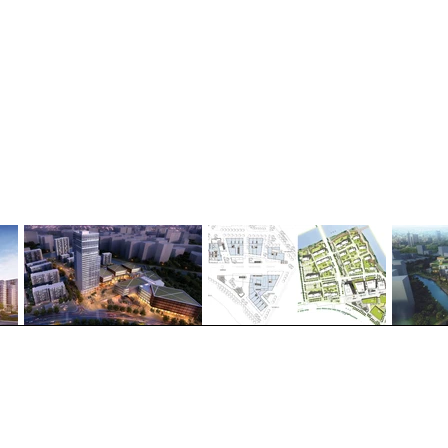
 Architekt H. Schumann
ann
rt-Str. 71
ausberg