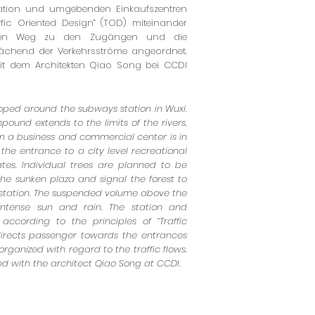
tation und umgebenden Einkaufszentren
fic Oriented Design” (TOD) miteinander
t den Weg zu den Zugängen und die
rächend der Verkehrsströme angeordnet.
t dem Architekten Qiao Song bei CCDI
oped around the subways station in Wuxi.
mpound extends to the limits of the rivers,
on a business and commercial center is in
 the entrance to a city level recreational
ates. Individual trees are planned to be
the sunken plaza and signal the forest to
station. The suspended volume above the
intense sun and rain. The station and
ccording to the principles of “Traffic
 directs passenger towards the entrances
rganized with regard to the traffic flows.
 with the architect Qiao Song at CCDI.