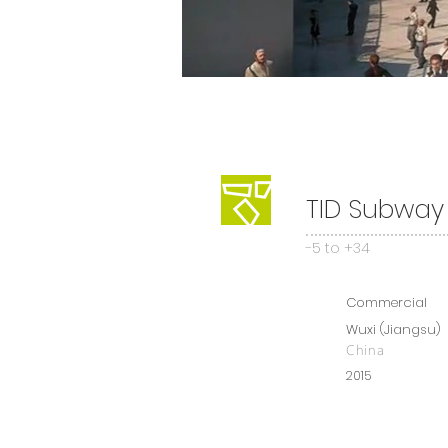
TID Subway 
-5 to +34
Commercial
Wuxi (Jiangsu)
China
2015