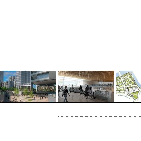
SEITENÜBERSICHT
Start
Werk
Se
International