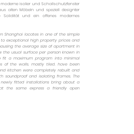
 moderne isolier und Schallschutzfenster
us alten Möbeln und speziell designter
ge Solidität und ein offenes modernes
 Shanghai locates in one of the simple
e to exceptional high property prices and
housing the average size of apartment in
low the usual surface per person known in
to fit a maximum program into minimal
s of the walls, mostly tiled, have been
d kitchen were completely rebuilt and
 soundproof and isolating frames. The
newly fitted installations bring about a
 at the same express a friendly open