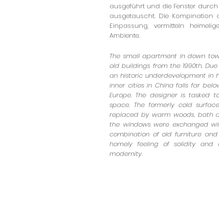
ausgeführt und die Fenster durch
ausgetauscht. Die Kompination a
Einpassung, vermitteln heimeli
Ambiente.
The small apartment in down town
old buildings from the 1990th. Du
an historic underdevelopment in 
inner cities in China falls far be
Europe. The designer is tasked 
space. The formerly cold surface
replaced by warm woods, bath an
the windows were exchanged with
combination of old furniture and 
homely feeling of solidity and
modernity.