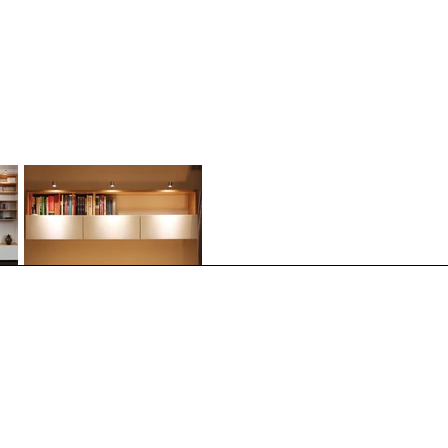
 Architekt H. Schumann
ann
rt-Str. 71
ausberg
1373
mmer Brandenburg
s öffentlichen Rechts