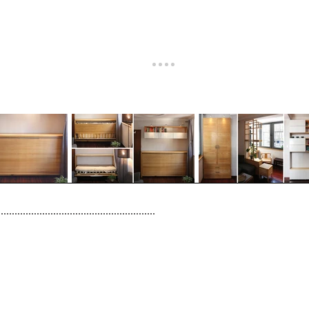
Freischaffender
Helmut Schum
rvices
Über uns
Friedrich-Ebe
D-15344 Str
+ 49 3341 31
Architektenka
Körperschaft de