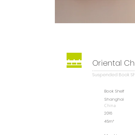
Oriental C
Suspended Book Sh
Book Shelf
Shanghai
China
2016
45m²