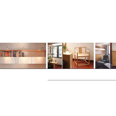
SEITENÜBERSICHT
Start
Werk
Se
International
Kontakt