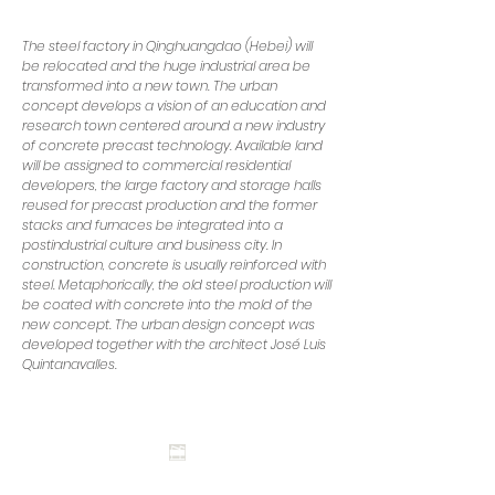
The steel factory in Qinghuangdao (Hebei) will
be relocated and the huge industrial area be
transformed into a new town. The urban
concept develops a vision of an education and
research town centered around a new industry
of concrete precast technology. Available land
will be assigned to commercial residential
developers, the large factory and storage halls
reused for precast production and the former
stacks and furnaces be integrated into a
postindustrial culture and business city. In
construction, concrete is usually reinforced with
steel. Metaphorically, the old steel production will
be coated with concrete into the mold of the
new concept. The urban design concept was
developed together with the architect José Luis
Quintanavalles.