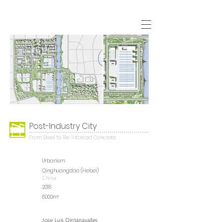
Post-Industry City
From Steel to Re-Inforced Concrete
Urbanism
Qinghuangdao (Hebei)
China
2018
8000m²
Jose Luis Qintanavalles