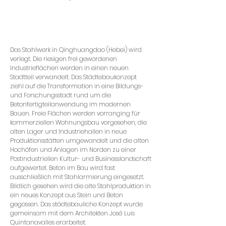
Das Stahlwerk in Qinghuangdao (Hebei) wird
verlegt. Die riesigen frei gewordenen
Industrieflächen werden in einen neuen
Stadtteil verwandelt. Das Städtebaukonzept
ziehl auf die Transformation in eine Bildungs-
und Forschungsstadt rund um die
Betonfertigteilanwendung im modernen
Bauen. Freie Flächen werden vorranging für
kommerziellen Wohnungsbau vorgesehen, die
alten Lager und Industriehallen in neue
Produktionsstätten umgewandelt und die alten
Hochöfen und Anlagen im Norden zu einer
Postindustriellen Kultur- und Businesslandschaft
aufgewertet. Beton im Bau wird fast
ausschließlich mit Stahlarmierung eingesetzt.
Bildlich gesehen wird die alte Stahlproduktion in
ein neues Konzept aus Stein und Beton
gegossen. Das städtebauliche Konzept wurde
gemeinsam mit dem Architekten José Luis
Quintanavalles erarbeitet.