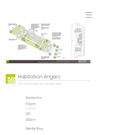
Habitation Angers
Une commune de toutes ages
Residential
Angers
France
2011
2000m²
Familie Riou