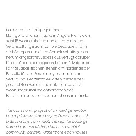
Das Gemeinschaftsprojekt einer
Mehrgenerationeninitiave in Angers, Frankreich,
sieht 15 Wohneinheiten und einen zentralen
Veranstaltungsraum vor. Die Gebäude sind in
drei Gruppen um einen Gemeinschaftsgarten
herum angeortnet. Jedes Haus verfügt darüber
hinaus über einen eigenen kleinen Privatgarten.
Fahrzeugparkflächen stehen am Nordende der
Parzelle für alle Bewohner gesammelt zur
Verfügung. Der zentrale Garten bietet einen
geschützten Bereich. Die unterschiedlichen
Wohnunggrundrisse entsprechen den
Berdürfnissen verschiedener Lebensumstände.
The community project of a mixed generation
housing initiative from Angers, France, counts 15
units and one community center. The buildings
frame in groups of three houses a central
community garden. Furthermore each houses