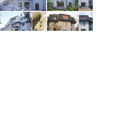
SEITENÜBERSICHT
Start
Werk
International
Services
Kontakt
Über uns
IMPRESSUM
DISCLAIMER
DATENSCHUTZ