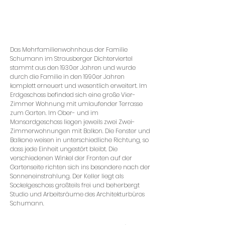
Das Mehrfamilienwohnhaus der Familie
Schumann im Strausberger Dichterviertel
stammt aus den 1930er Jahren und wurde
durch die Familie in den 1990er Jahren
komplett erneuert und wesentlich erweitert. Im
Erdgeschoss befinded sich eine große Vier-
Zimmer Wohnung mit umlaufender Terrasse
zum Garten. Im Ober- und im
Mansardgeschoss liegen jeweils zwei Zwei-
Zimmerwohnungen mit Balkon. Die Fenster und
Balkone weisen in unterschiedliche Richtung, so
dass jede Einheit ungestört bleibt. Die
verschiedenen Winkel der Fronten auf der
Gartenseite richten sich ins besondere nach der
Sonneneinstrahlung. Der Keller liegt als
Sockelgeschoss großteils frei und beherbergt
Studio und Arbeitsräume des Architekturbüros
Schumann.