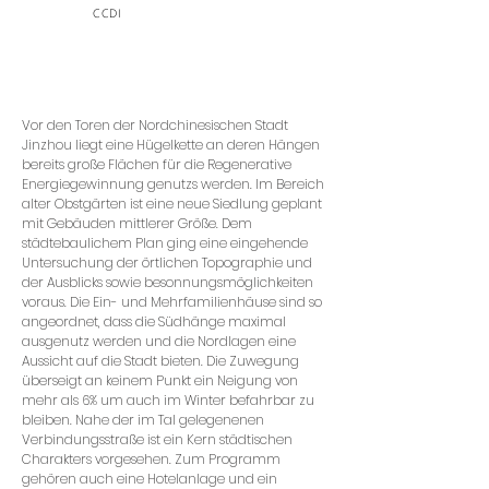
CCDI
Vor den Toren der Nordchinesischen Stadt
Jinzhou liegt eine Hügelkette an deren Hängen
bereits große Flächen für die Regenerative
Energiegewinnung genutzs werden. Im Bereich
alter Obstgärten ist eine neue Siedlung geplant
mit Gebäuden mittlerer Größe. Dem
städtebaulichem Plan ging eine eingehende
Untersuchung der örtlichen Topographie und
der Ausblicks sowie besonnungsmöglichkeiten
voraus. Die Ein- und Mehrfamilienhäuse sind so
angeordnet, dass die Südhänge maximal
ausgenutz werden und die Nordlagen eine
Aussicht auf die Stadt bieten. Die Zuwegung
überseigt an keinem Punkt ein Neigung von
mehr als 6% um auch im Winter befahrbar zu
bleiben. Nahe der im Tal gelegenenen
Verbindungsstraße ist ein Kern städtischen
Charakters vorgesehen. Zum Programm
gehören auch eine Hotelanlage und ein