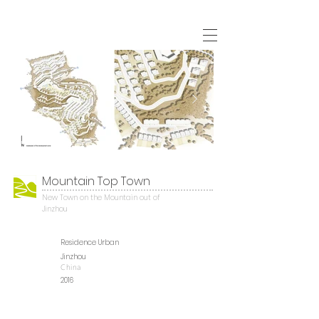
Mountain Top Town
New Town on the Mountain out of
Jinzhou
Residence Urban
Jinzhou
China
2016