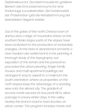
Gipfelrestaurant. Darüberhinausist ein größerei
Bereich des Grünzwischenraums für eine
Parkanlage zurückbehalten. Die Farbtonalität
der Präsentation gibt die Herbststimmung der
bewaldeten Gegend wieder.
Out of the gates of the north Chinese town of
Jinzhou rises a ridge of mountains where on the
southern flanks larges parts of the slopes have
been activated for the production of renewable
energies. On the land of abandoned orchards a
new medium size settlement is in the planning. A
thorough study of the topography, sun
exposition of the terrain and the panorama
preceded the urban planning. Single family
houses and multi apartment buildings are
arranged in way to exploit to a maximum the
south orientation, where as properties on the
north slopes keep the advantage of a stunning
view onto the vibrant city. The gradient of
access roads exceed at now point 6% to allow
passage in snowy winter days. In the valley,
nearby the branch road to town locates an
urban center. The program includes hotels and